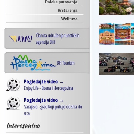
Daleka putovanja
Krstarenja
Wellness
Članica udruženja turističkih
agencija BiH
BH Tourism
Pogledajte video →
Enjoy Life - Bosna i Hercegovina
Pogledajte video →
Sarajevo - grad koji putuje od srca do
srca
Interesantno