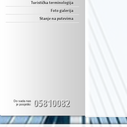
Turistička terminologija
Foto galerija
Stanje na putevima
05810082
Do sada nas
je posjetilo: