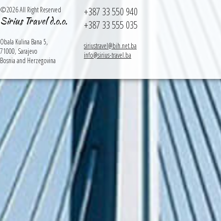
©2026 All Right Reserved
+387 33 550 940
Sirius Travel d.o.o.
+387 33 555 035
Obala Kulina Bana 5,
siriustravel@bih.net.ba
71000, Sarajevo
info@sirius-travel.ba
Bosnia and Herzegovina