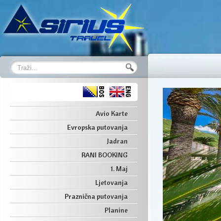
Avio Karte
Evropska putovanja
Jadran
RANI BOOKING
1. Maj
Ljetovanja
L AURORA 3* // LJETO 2026 –
Praznična putovanja
LAŽI // SPECIJALNA AKCIJA
Planine