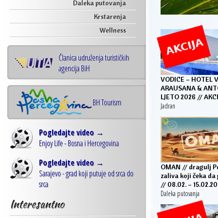
Daleka putovanja
Krstarenja
Wellness
Članica udruženja turističkih
agencija BiH
VODICE – HOTEL V
ARAUSANA & ANTO
LJETO 2026 // AKC
BH Tourism
Jadran
Pogledajte video →
Enjoy Life - Bosna i Hercegovina
Pogledajte video →
OMAN // dragulj P
Sarajevo - grad koji putuje od srca do
zaliva koji čeka da 
srca
// 08.02. – 15.02.20
Daleka putovanja
Interesantno