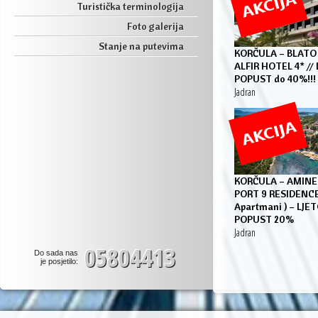
Turistička terminologija
Foto galerija
Stanje na putevima
KORČULA – BLATO
ALFIR HOTEL 4* //
POPUST do 40%!!!
Jadran
KORČULA – AMINE
PORT 9 RESIDENCE 
Apartmani ) – LJET
POPUST 20%
Jadran
05804413
Do sada nas
je posjetilo: