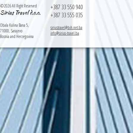
©2026 All Right Reserved
+387 33 550 940
Sirius Travel d.o.o.
+387 33 555 035
Obala Kulina Bana 5,
siriustravel@bih.net.ba
71000, Sarajevo
info@sirius-travel.ba
Bosnia and Herzegovina