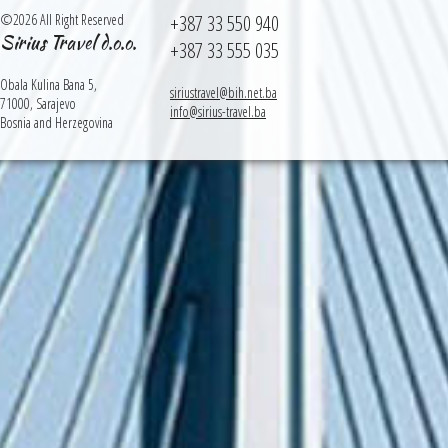
©2026 All Right Reserved
+387 33 550 940
Sirius Travel d.o.o.
+387 33 555 035
Obala Kulina Bana 5,
siriustravel@bih.net.ba
71000, Sarajevo
info@sirius-travel.ba
Bosnia and Herzegovina