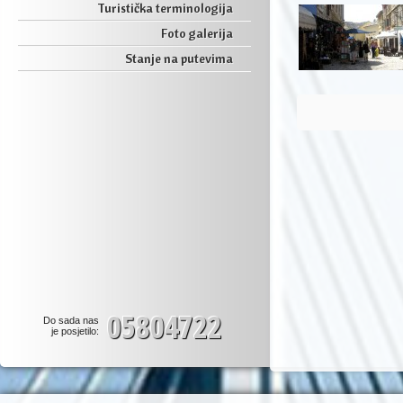
Turistička terminologija
Foto galerija
Stanje na putevima
05804722
Do sada nas
je posjetilo: