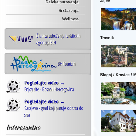
Jajce
Daleka putovanja
Krstarenja
Wellness
Članica udruženja turističkih
Travnik
agencija BiH
BH Tourism
Blagaj / Kravice / 
Pogledajte video →
Enjoy Life - Bosna i Hercegovina
Pogledajte video →
Sarajevo - grad koji putuje od srca do
srca
Interesantno