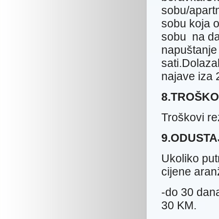
sobu/apartm
sobu koja o
sobu na dan
napuštanje
sati.Dolazak
najave iza 
8.TROŠKO
Troškovi re
9.ODUSTA
Ukoliko pu
cijene ara
-do 30 dan
30 KM.