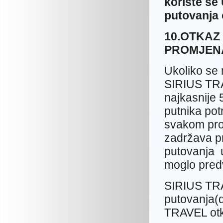
koriste se
putovanja 
10.OTKAZ
PROMJEN
Ukoliko se 
SIRIUS TRA
najkasnije 
putnika pot
svakom pr
zadržava pr
putovanja u
moglo predv
SIRIUS TRA
putovanja(
TRAVEL otk