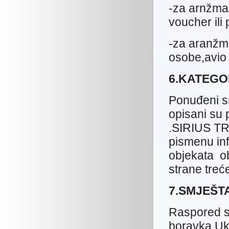
-za arnžma
voucher ili
-za aranžm
osobe,avio 
6.KATEGO
Ponuđeni s
opisani su 
.SIRIUS TR
pismenu inf
objekata ob
strane treć
7.SMJEŠT
Raspored s
boravka.Uko