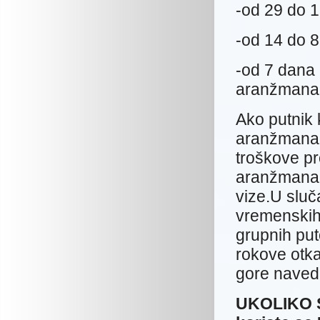
-od 29 do 
-od 14 do 
-od 7 dana
aranžmana
Ako putnik 
aranžmana 
troškove pr
aranžmana 
vize.U sluč
vremenskih 
grupnih pu
rokove otka
gore naved
UKOLIKO S