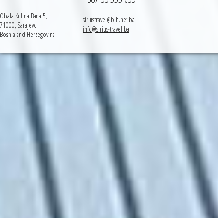
Obala Kulina Bana 5,
siriustravel@bih.net.ba
71000, Sarajevo
info@sirius-travel.ba
Bosnia and Herzegovina