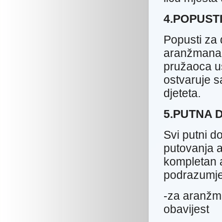
4.POPUST
Popusti za 
aranžmana i
pružaoca u
ostvaruje 
djeteta.
5.PUTNA 
Svi putni d
putovanja a
kompletan 
podrazumje
-za aranžma
obavijest