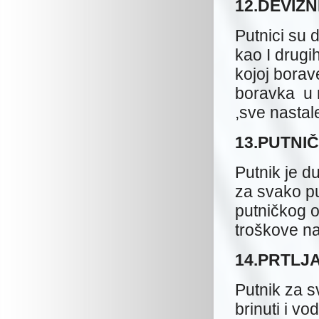
12.DEVIZN
Putnici su 
kao I drugi
kojoj borav
boravka u n
,sve nastal
13.PUTNI
Putnik je d
za svako p
putničkog 
troškove nas
14.PRTLJ
Putnik za s
brinuti i v