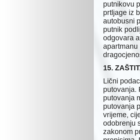
putnikovu p
prtljage iz
autobusni p
putnik podl
odgovara av
apartmanu p
dragocjeno
15. ZAŠTI
Lični podac
putovanja. 
putovanja m
putovanja p
vrijeme, ci
odobrenju s
zakonom pr