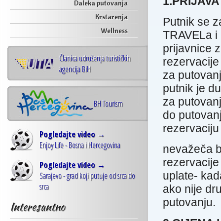
1.PRIJAV
Daleka putovanja
Krstarenja
Putnik se z
Wellness
TRAVELa i 
prijavnice z
Članica udruženja turističkih
rezervacije
agencija BiH
za putovanj
putnik je d
za putovanj
BH Tourism
do putovanj
rezervaciju
Pogledajte video →
Enjoy Life - Bosna i Hercegovina
nevažeča b
rezervacije
Pogledajte video →
uplate- kada
Sarajevo - grad koji putuje od srca do
srca
ako nije dr
putovanju.
Interesantno