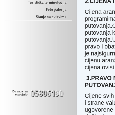
2.CIJENA
Turistička terminologija
Foto galerija
Cijena ara
Stanje na putevima
programima 
putovanja.O
putovanja k
putovanja.U
pravo I oba
je najsigurn
cijenu aran
cijena ovisi
3.PRAVO 
PUTOVANJ
05806190
Do sada nas
Cijene svi
je posjetilo:
i strane v
ugovorene 