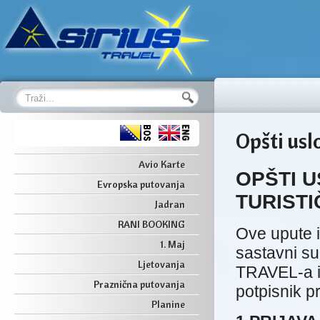
28 
Paris
Opšti usl
Avio Karte
OPŠTI U
Evropska putovanja
TURIST
Jadran
RANI BOOKING
Ove upute i
1. Maj
sastavni su
Ljetovanja
TRAVEL-a i 
Praznična putovanja
potpisnik pr
Planine