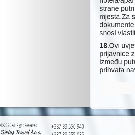
hotela/apar
strane putni
mjesta.Za 
dokumente,s
snosi vlast
18
.Ovi uvje
prijavnice 
između put
prihvata na
©2026 All Right Reserved
+387 33 550 940
Sirius Travel d.o.o.
+387 33 555 035