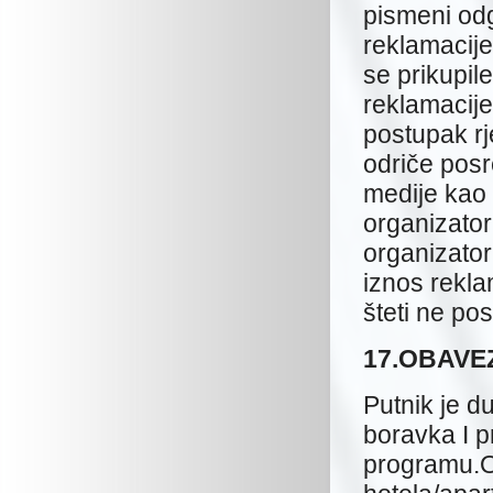
pismeni odg
reklamacije
se prikupil
reklamacije
postupak rj
odriče pos
medije kao
organizato
organizator
iznos rekla
šteti ne post
17.OBAVE
Putnik je d
boravka I 
programu.O