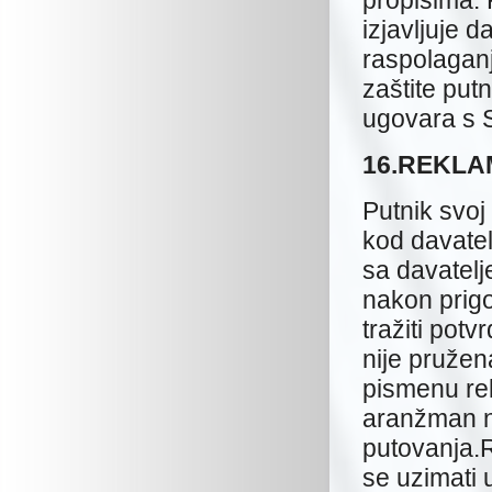
propisima. 
izjavljuje 
raspolaganje
zaštite put
ugovara s
16.REKLA
Putnik svoj
kod davatelj
sa davatelj
nakon prigo
tražiti potv
nije pružen
pismenu re
aranžman n
putovanja.
se uzimati 