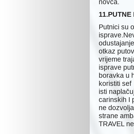
novca.
11.PUTNE
Putnici su 
isprave.Nev
odustajanj
otkaz putov
vrijeme tra
isprave put
boravka u 
koristiti se
isti napla
carinskih I 
ne dozvolja
strane amb
TRAVEL ne 