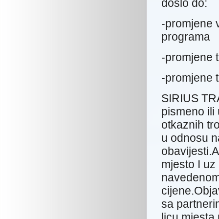
došlo do:
-promjene v
programa
-promjene t
-promjene ta
SIRIUS TRA
pismeno ili
otkaznih t
u odnosu na
obavijesti.
mjesto I uz
navedenom 
cijene.Obj
sa partneri
licu mjesta 