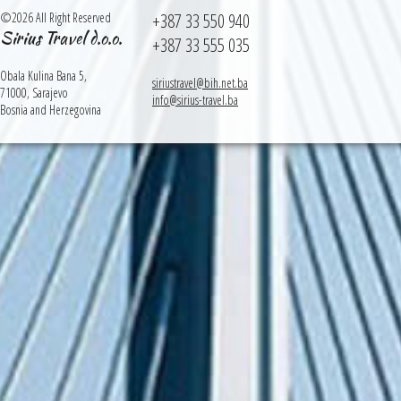
©2026 All Right Reserved
+387 33 550 940
Sirius Travel d.o.o.
+387 33 555 035
Obala Kulina Bana 5,
siriustravel@bih.net.ba
71000, Sarajevo
info@sirius-travel.ba
Bosnia and Herzegovina