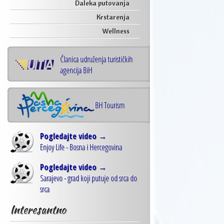
Daleka putovanja
Krstarenja
Wellness
Članica udruženja turističkih
agencija BiH
BH Tourism
Pogledajte video →
Enjoy Life - Bosna i Hercegovina
Pogledajte video →
Sarajevo - grad koji putuje od srca do
srca
Interesantno