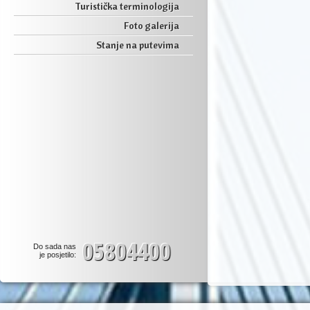
Turistička terminologija
Foto galerija
Stanje na putevima
05804400
Do sada nas
je posjetilo: