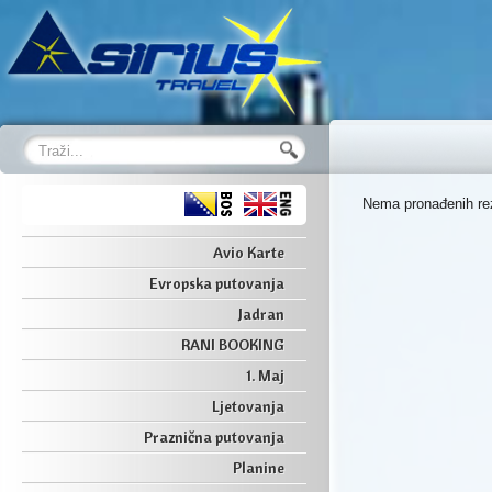
Nema pronađenih rez
Avio Karte
Evropska putovanja
Jadran
RANI BOOKING
1. Maj
Ljetovanja
Praznična putovanja
Planine