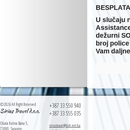
BESPLATA
U slučaju 
Assistanc
dežurni SO
broj polic
Vam daljne
©2026 All Right Reserved
+387 33 550 940
Sirius Travel d.o.o.
+387 33 555 035
Obala Kulina Bana 5,
siriustravel@bih.net.ba
71000, Sarajevo