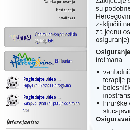
Zaključuje 
Daleka putovanja
su podobne
Krstarenja
Hercegovini
Wellness
zaključiti 
za jednu os
Članica udruženja turističkih
osiguranje)
agencija BiH
Osiguranje
tretmana
BH Tourism
vanbolnič
Pogledajte video →
terapije 
Enjoy Life - Bosna i Hercegovina
bolesnič
inostran
Pogledajte video →
hirurške
Sarajevo - grad koji putuje od srca do
srca
slučajev
Osiguravač
Interesantno