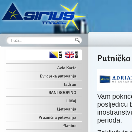
Putničko
Avio Karte
Evropska putovanja
Jadran
RANI BOOKING
Vam pokrić
1. Maj
posljedicu 
Ljetovanja
inostranstv
Praznična putovanja
perioda.
Planine