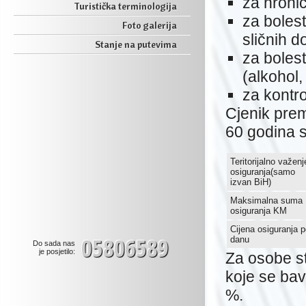
za hronič
Turistička terminologija
za bolesti
Foto galerija
sličnih d
Stanje na putevima
za bolest
(alkohol,
za kontro
Cjenik prem
60 godina s
Teritorijalno važenj
osiguranja(samo
izvan BiH)
Maksimalna suma
osiguranja KM
Cijena osiguranja 
05806589
danu
Do sada nas
je posjetilo:
Za osobe st
koje se ba
%.