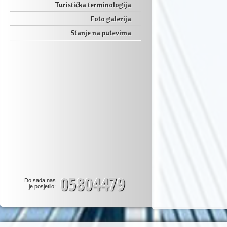
Turistička terminologija
Foto galerija
Stanje na putevima
05804479
Do sada nas
je posjetilo: