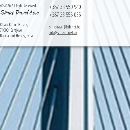
©2026 All Right Reserved
+387 33 550 940
Sirius Travel d.o.o.
+387 33 555 035
Obala Kulina Bana 5,
siriustravel@bih.net.ba
71000, Sarajevo
info@sirius-travel.ba
Bosnia and Herzegovina