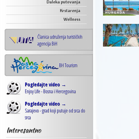
Daleka putovanja
Krstarenja
Wellness
Članica udruženja turističkih
agencija BiH
BH Tourism
Pogledajte video →
Enjoy Life - Bosna i Hercegovina
Pogledajte video →
Sarajevo - grad koji putuje od srca do
srca
Interesantno