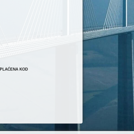
UPLA
Ć
ENA KOD