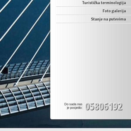
Turistička terminologija
Foto galerija
Stanje na putevima
05806192
Do sada nas
je posjetilo: