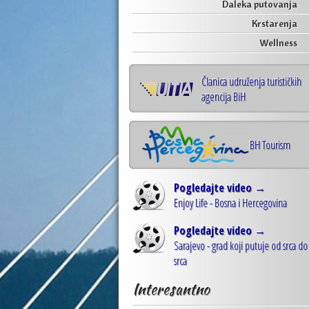
Daleka putovanja
Krstarenja
Wellness
Članica udruženja turističkih
agencija BiH
BH Tourism
Pogledajte video →
Enjoy Life - Bosna i Hercegovina
Pogledajte video →
Sarajevo - grad koji putuje od srca do
srca
Interesantno