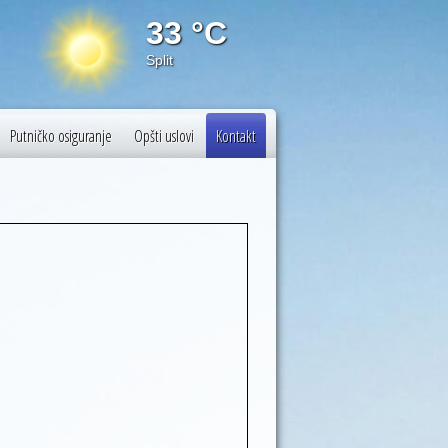
33 °C
29 
Split
Budapest
Putničko osiguranje
Opšti uslovi
Kontakt