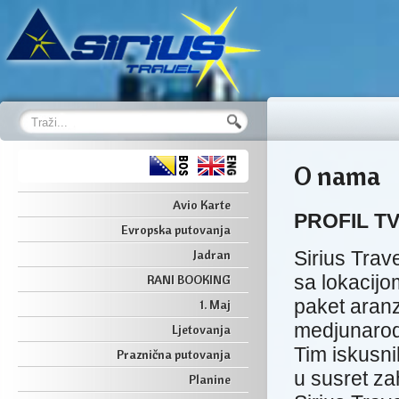
O nama
Avio Karte
PROFIL T
Evropska putovanja
Jadran
Sirius Trav
sa lokacijo
RANI BOOKING
paket aran
1. Maj
medjunarodn
Ljetovanja
Tim iskusni
Praznična putovanja
u susret za
Planine