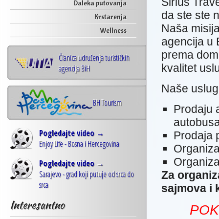
Sirius Trav
Daleka putovanja
da ste ste 
Krstarenja
Naša misij
Wellness
agencija u
prema doma
Članica udruženja turističkih
kvalitet usl
agencija BiH
Naše usluge
BH Tourism
Prodaju a
autobusa
Pogledajte video →
Prodaja 
Enjoy Life - Bosna i Hercegovina
Organiza
Organiza
Pogledajte video →
Sarajevo - grad koji putuje od srca do
Za organiz
srca
sajmova i 
Interesantno
POK