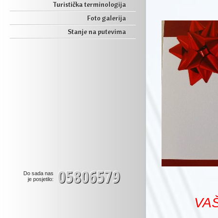
Turistička terminologija
Foto galerija
Stanje na putevima
05806579
Do sada nas
je posjetilo:
VA