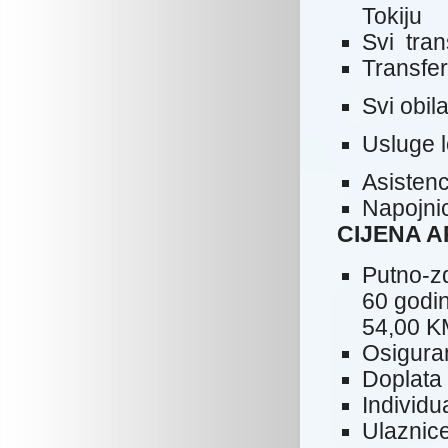
Tokiju
Svi tra
Transfer
Svi obi
Usluge 
Asistenc
Napojnic
CIJENA 
Putno-z
60 godi
54,00 K
Osigura
Doplata
Individu
Ulaznice