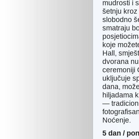
mudrosti i 
šetnju kroz
slobodno še
smatraju bo
posjetioci
koje možete
Hall, smješ
dvorana nud
ceremoniji 
uključuje s
dana, možet
hiljadama k
— tradicion
fotografisa
Noćenje.
5 dan /