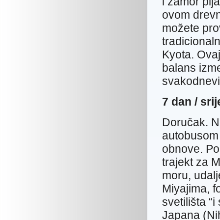
i žamor pij
ovom drevn
možete prov
tradicional
Kyota. Ovaj
balans izme
svakodnevi
7 dan / 
Doručak. Na
autobusom p
obnove. Po
trajekt za 
moru, udal
Miyajima, f
svetilišta 
Japana (Nih