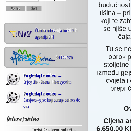
budućnost 
tišina – pr
koji te z
se njiše 
Članica udruženja turističkih
čaja
agencija BiH
Tu se ne
obrok p
BH Tourism
stoljetne
između gejš
Pogledajte video →
cvijeta 
Enjoy Life - Bosna i Hercegovina
preprič
Pogledajte video →
Sarajevo - grad koji putuje od srca do
srca
Ov
Interesantno
Cijena ar
6.650,00 
Turistička terminologija