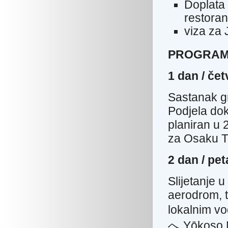
Doplata
restora
viza za
PROGRAM
1 dan / 
Sastanak g
Podjela dok
planiran u 2
za Osaku T
2 dan / 
Slijetanje 
aerodrom, t
lokalnim 
へ Yōkoso Ni