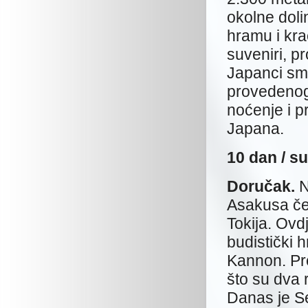
okolne doli
hramu i kra
suveniri, pr
Japanci sm
provedenog 
noćenje i 
Japana.
10 da
Doručak.
N
Asakusa četv
Tokija. Ovd
budistički 
Kannon. Pr
što su dva 
Danas je Se