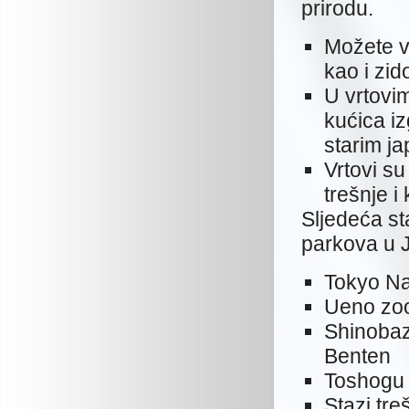
prirodu.
Možete vi
kao i zid
U vrtovi
kućica iz
starim ja
Vrtovi su
trešnje i
Sljedeća st
parkova u J
Tokyo Na
Ueno zoo
Shinobaz
Benten
Toshogu 
Stazi tre