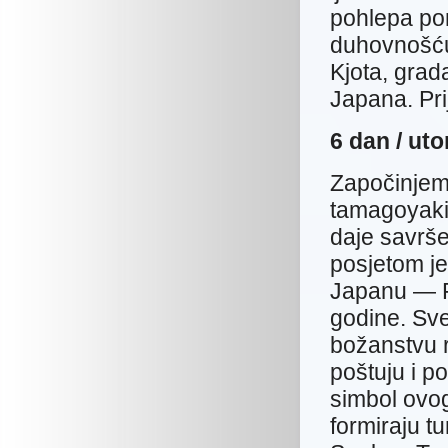
pohlepa po
duhovnošću,
Kjota, grad
Japana. Pri
6 dan 
Započinjem
tamagoyaki (
daje savrše
posjetom jed
Japanu — F
godine. Sve
božanstvu r
poštuju i po
simbol ovog
formiraju t