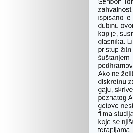
Senbon Tori
zahvalnosti
ispisano je
dubinu ovo
kapije, sus
glasnika. L
pristup žit
šuštanjem 
podhramova 
Ako ne želit
diskretnu 
gaju, skriv
poznatog Ar
gotovo nest
filma studi
koje se nji
terapijama.