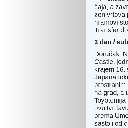
čaja, a zav
zen vrtova 
hramovi sto
Transfer do
3 dan 
Doručak. N
Castle, jed
krajem 16. 
Japana to
prostranim 
na grad, a 
Toyotomija 
ovu tvrđav
prema Umeda
sastoji od 