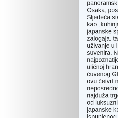
panoramske
Osaka, pos
Sljedeća st
kao „kuhinj
japanske sp
zalogaja, t
uživanje u 
suvenira. N
najpoznatij
uličnoj hran
čuvenog Gli
ovu četvrt 
neposrednoj
najduža tr
od luksuzni
japanske k
ispunjenog 