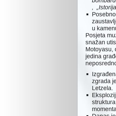
bombard
,
„Istori
Posebno 
zaustavlj
u kamenu 
Posjeta muz
snažan utis
Motoyasu, 
jedina građ
neposrednoj
Izgrađen
zgrada j
Letzela.
Eksplozij
struktura
momenta