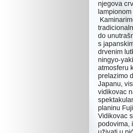
njegova crv
lampionom p
Kaminarimo
tradicional
do unutraš
s japanski
drvenim lut
ningyo-yaki
atmosferu 
prelazimo d
Japanu, vi
vidikovac n
spektakular
planinu Fuj
Vidikovac s
podovima, i
uživati u p