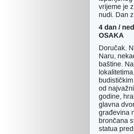
vrijeme je 
nudi. Dan 
4 dan /
OSAKA
Doručak. N
Naru, nekad
baštine. N
lokalitetim
budističkim
od najvažni
godine, hra
glavna dvo
građevina n
brončana s
statua pred