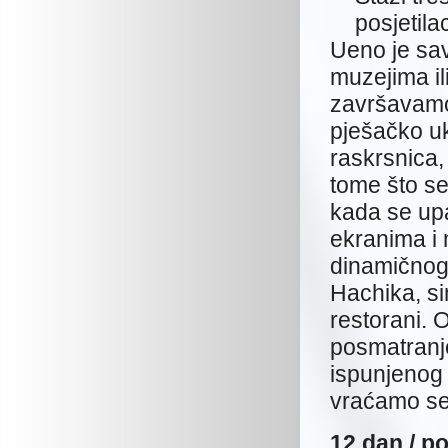
posjetil
Ueno je sav
muzejima ili
završavamo 
pješačko u
raskrsnica,
tome što se
kada se up
ekranima i
dinamičnog,
Hachika, si
restorani. 
posmatranje
ispunjenog 
vraćamo se 
12 dan /