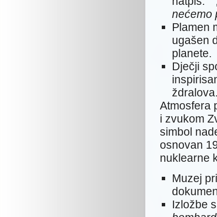
natpis:
nećemo p
Plamen m
ugašen d
planete.
Dječji s
inspirisa
ždralova
Atmosfera p
i zvukom Zv
simbol nade
osnovan 195
nuklearne k
Muzej pri
dokument
Izložbe 