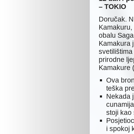
– TOKIO
Doručak. N
Kamakuru, 
obalu Sagam
Kamakura j
svetilištim
prirodne lj
Kamakure (
Ova bron
teška pre
Nekada je
cunamija 
stoji kao
Posjetioc
i spokoj 