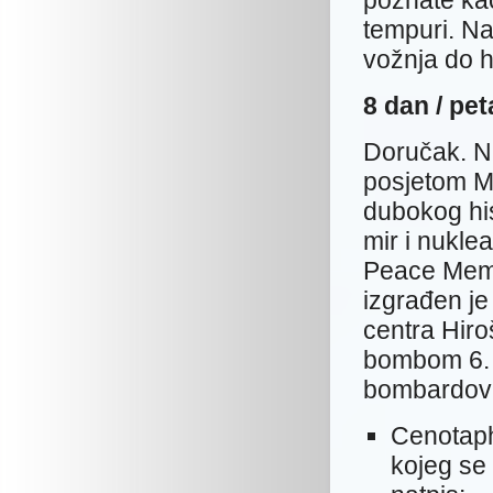
poznate kao
tempuri. Na
vožnja do h
8 dan /
Doručak. N
posjetom M
dubokog his
mir i nukl
Peace Memor
izgrađen je
centra Hiro
bombom 6. 
bombardovan
Cenotaph
kojeg se