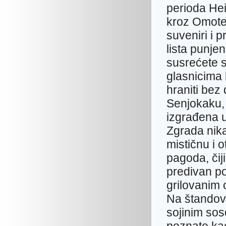
perioda Hei
kroz Omotes
suveniri i 
lista punj
susrećete s
glasnicima 
hraniti bez
Senjokaku, 
izgrađena u
Zgrada nika
mističnu i 
pagoda, čij
predivan po
grilovanim 
Na štandovi
sojinim sos