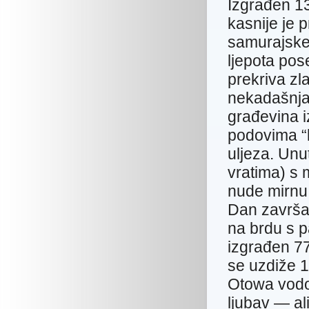
Izgrađen 1
kasnije je 
samurajske 
ljepota pos
prekriva zl
nekadašnja
građevina i
podovima “k
uljeza. Unu
vratima) s m
nude mirnu
Dan završa
na brdu s 
izgrađen 77
se uzdiže 1
Otowa vodopa
ljubav — ali