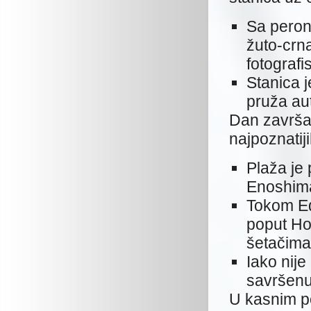
Sa perona
žuto-crn
fotografi
Stanica j
pruža aut
Dan završa
najpoznatij
Plaža je 
Enoshima
Tokom Edo
poput Ho
šetačima
Iako nij
savršenu 
U kasnim p