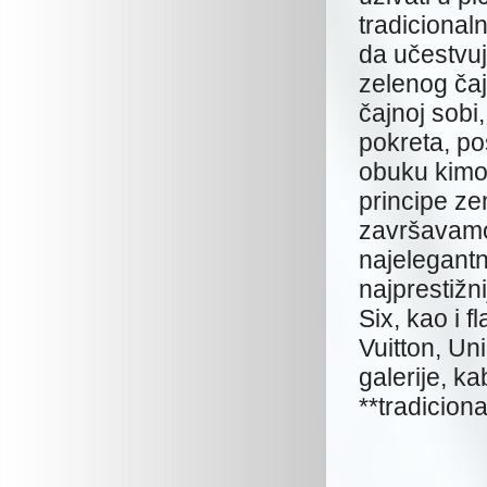
tradicional
da učestvuj
zelenog čaj
čajnoj sobi
pokreta, po
obuku kimo
principe zen
završavamo 
najelegantn
najprestižn
Six, kao i 
Vuitton, Un
galerije, ka
**tradicion