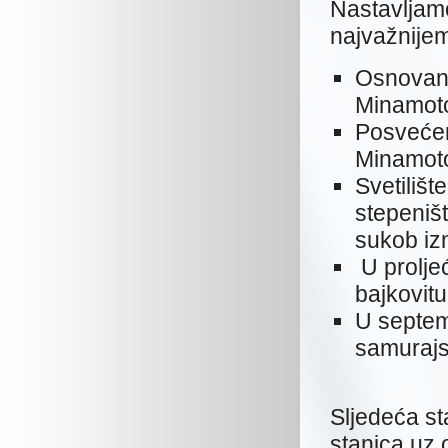
Nastavljam
najvažnijem
Osnovano
Minamoto
Posvećen
Minamoto
Svetilišt
stepeništ
sukob iz
U proljeć
bajkovit
U septem
samurajs
Sljedeća s
stanica uz 