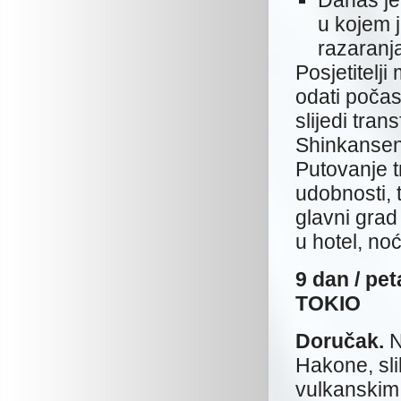
Danas je
u kojem 
razaranja
Posjetitelji
odati počas
slijedi tra
Shinkansen,
Putovanje t
udobnosti, 
glavni grad 
u hotel, no
9 dan /
TOKIO
Doručak.
N
Hakone, sli
vulkanskim 