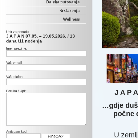
Daleka putovanja
Krstarenja
Wellness
Upit za ponudu:
J A P A N 07.05. – 19.05.2026. / 13
dana /11 noćenja
Ime i prezime:
Vaš e-mail:
Vaš telefon:
J A P 
Poruka / Upit:
…gdje duša
počne d
Antispam kod:
U zemlj
HY4QA2