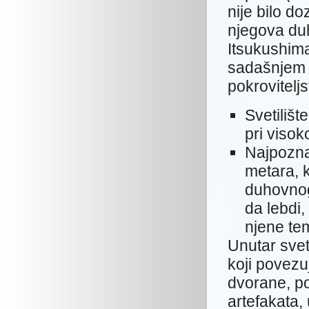
nije bilo d
njegova duh
Itsukushima-
sadašnjem 
pokrovitelj
Svetilišt
pri visok
Najpoznat
metara, k
duhovnog 
da lebdi,
njene tem
Unutar svet
koji povezu
dvorane, po
artefakata,