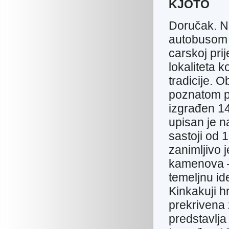
KJOTO
Doručak. Na
autobusom 
carskoj pri
lokaliteta k
tradicije. 
poznatom p
izgrađen 14
upisan je n
sastoji od 
zanimljivo 
kamenova —
temeljnu id
Kinkakuji h
prekrivena z
predstavlja