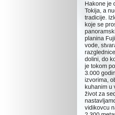
Hakone je o
Tokija, a n
tradicije. 
koje se pros
panoramski
planina Fuj
vode, stvar
razglednic
dolini, do 
je tokom po
3.000 godin
izvorima, o
kuhanim u v
život za s
nastavljamo
vidikovcu n
2.300 metar