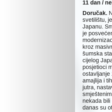
11 dan
Doručak.
N
svetilištu, 
Japanu. Smj
je posvećen
modernizaci
kroz masivn
šumska sta
cijelog Jap
posjetioci 
ostavljanje
amajlija i 
jutra, nast
smještenim 
nekada bili
danas su otv