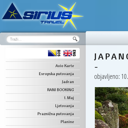
19 
Paris
J A P A N
-
Avio Karte
Evropska putovanja
objavljeno: 10
Jadran
RANI BOOKING
1. Maj
Ljetovanja
Praznična putovanja
Planine