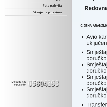
Foto galerija
Redovna c
Stanje na putevima
CIJENA ARANŽM
Avio kar
uključen
Smještaj
doručk
Smještaj
doručk
Smještaj
05804393
Do sada nas
doručk
je posjetilo:
Smještaj
doručk
Transfer