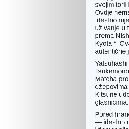
svojim tori
Ovdje nema
Idealno mjes
uživanje u 
prema Nishi
Kyota “. Ov
autentične 
Yatsuhashi 
Tsukemono —
Matcha proi
džepovima o
Kitsune udo
glasnicima.
Pored hrane,
— idealno m