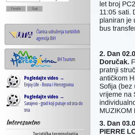
let broj PC
11:05 sati
planiran je
bus transfe
Članica udruženja turističkih
agencija BiH
2. Dan 02.
BH Tourism
Doručak
.
F
pratnji str
antičkom Hi
Pogledajte video →
Enjoy Life - Bosna i Hercegovina
Sofija (bez
vrijeme na 
Pogledajte video →
individua
Sarajevo - grad koji putuje od srca do
srca
MUZIKOM 
Interesantno
3. Dan 03
PIERRE LO
Turistička terminologija