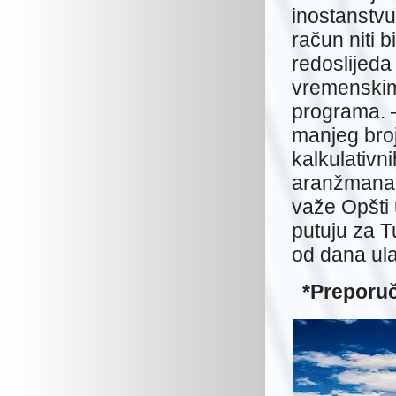
inostanstvu 
račun niti 
redoslijeda 
vremenskim 
programa. –
manjeg broj
kalkulativ
aranžmana 
važe Opšti 
putuju za T
od dana ula
*Preporuč