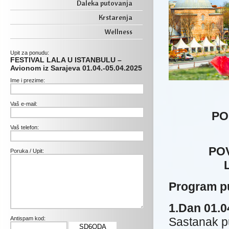
Daleka putovanja
Krstarenja
Wellness
Upit za ponudu:
FESTIVAL LALA U ISTANBULU –
Avionom iz Sarajeva 01.04.-05.04.2025
Ime i prezime:
Vaš e-mail:
PO
Let PC
Vaš telefon:
POVRATAK:
Poruka / Upit:
Let PC29
Program p
1.Dan 01.
Antispam kod:
Sastanak p
SD6QDA