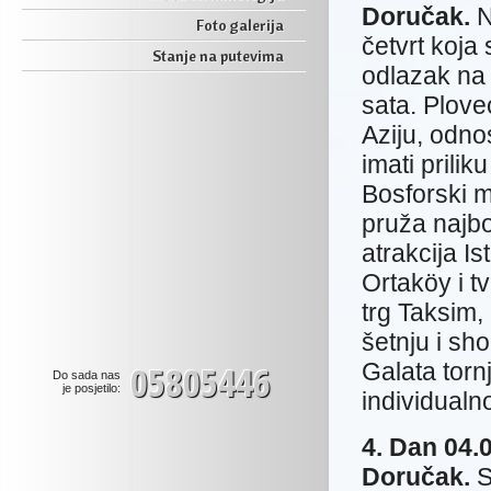
Doručak.
N
Foto galerija
četvrt koja
Stanje na putevima
odlazak na
sata. Plove
Aziju, odno
imati prili
Bosforski m
pruža najbo
atrakcija I
Ortaköy i t
trg Taksim,
šetnju i sh
05805446
Galata torn
Do sada nas
je posjetilo:
individualn
4. Dan 04.
Doručak
.
S