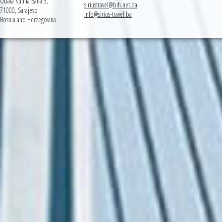
Obala Kulina Bana 5,
siriustravel@bih.net.ba
71000, Sarajevo
info@sirius-travel.ba
Bosnia and Herzegovina