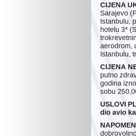
CIJENA U
Sarajevo (P
Istanbulu, 
hotelu 3* (S
trokrevetni
aerodrom, u
Istanbulu, 
CIJENA
N
putno zdra
godina izno
sobu 250
USLOVI P
dio avio k
NAPOMEN
dobrovoljno