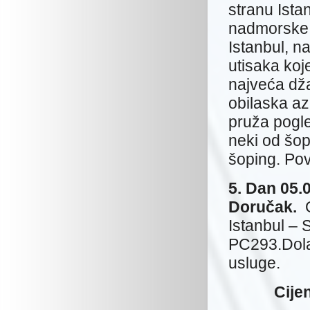
stranu Ista
nadmorske v
Istanbul, n
utisaka koje
najveća dž
obilaska az
pruža pogle
neki od šop
šoping. Pov
5. Dan 05.
Doručak.
Istanbul – 
PC293.Dolaz
usluge.
Cije