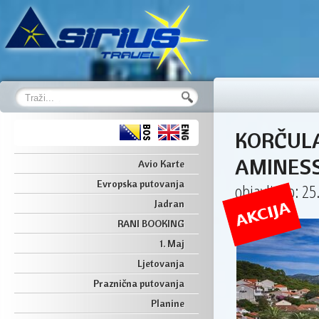
KORČULA
AMINESS
Avio Karte
Evropska putovanja
objavljeno: 25
Jadran
RANI BOOKING
1. Maj
Ljetovanja
Praznična putovanja
Planine