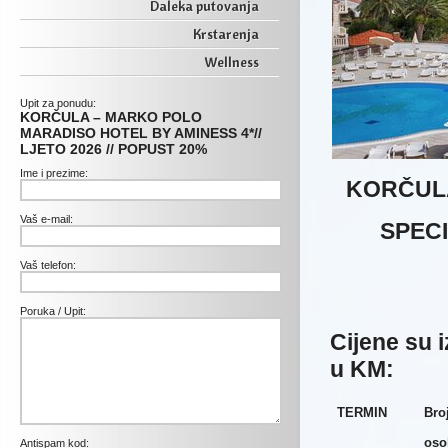
Daleka putovanja
Krstarenja
Wellness
Upit za ponudu:
KORČULA – MARKO POLO
MARADISO HOTEL BY AMINESS 4*//
LJETO 2026 // POPUST 20%
Ime i prezime:
KORČULA
Vaš e-mail:
SPECI
Vaš telefon:
Poruka / Upit:
Cijene su 
u KM:
TERMIN
Bro
oso
Antispam kod: