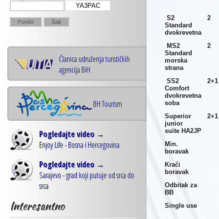
YA3PAC
S2
2
Standard
dvokrevetna
MS2
2
Standard
Članica udruženja turističkih
morska
agencija BiH
strana
SS2
2+1
Comfort
dvokrevetna
BH Tourism
soba
Superior
2+1
junior
suite
HA2JP
Pogledajte video →
Enjoy Life - Bosna i Hercegovina
Min.
boravak
Pogledajte video →
Kraći
boravak
Sarajevo - grad koji putuje od srca do
srca
Odbitak za
BB
Interesantno
Single use