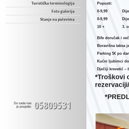
Turistička terminologija
Popusti:
Foto galerija
0-9,99
Dij
Stanje na putevima
0-9,99
Dij
10 +
3. 
Bife doručak i ve
Boravišna taksa j
Parking 5€ po dan
Kućni ljubimci do
Dječiji krevetić –
*Troškovi 
rezervaciji
*PRED
05809531
Do sada nas
je posjetilo: