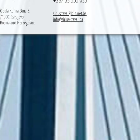
+387 33 555 035
Obala Kulina Bana 5,
siriustravel@bih.net.ba
71000, Sarajevo
info@sirius-travel.ba
Bosnia and Herzegovina