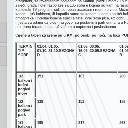
dizajnirani, sa izvanrednim pogledom na Marinu, plažu i morsku puči
zaleđu grada.Hotel raspolaže sa 135 soba u kojima su vam na raspolag
kablovski TV program, sef, potreban accesoar i room service. Možete
kadom i tuš-kabinom, ili kupatilo samo sa kadom ili samo sa tuš-
crnogorske i internacionalne specijalitete, kvalitetna pića, uz dobru 
mjesta za odmor uz piće i razgovor sa poslovnim partnerima, a u Poo
prostranu terasu hotela, uživaćete u napicima i poslasticama.
Cijene u tabeli izražene su u KM, po osobi po noći, na bazi P
TERMIN
01.04.-31.05.
01.06.-30.06.
01.07
TIP
01.10.-31.10.
SEZONA
16.09.-30.09.
SEZONA
01.09
SOBE
D
C
B
1/2
1
51
163
2
00
balkon /
bočni
pogled
more
1/2
139
153
186
balkon /
pogled
park
1/1
195
2
17
263
balkon /