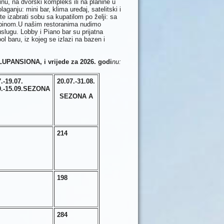
nu, na dvorski kompleks ili na planine u
anju: mini bar, klima uređaj, satelitski i
 izabrati sobu sa kupatilom po želji: sa
kabinom.U našim restoranima nudimo
uslugu. Lobby i Piano bar su prijatna
l baru, iz kojeg se izlazi na bazen i
OLUPANSIONA, i vrijede za 2026. godi
nu:
.-19.07.
20.07.-31.08.
.-15.09.
SEZONA
SEZONA A
214
198
284