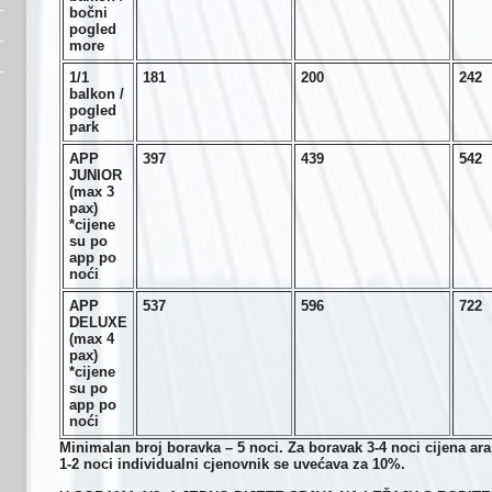
bočni
pogled
more
1/1
1
81
2
00
2
42
balkon /
pogled
park
APP
397
4
39
5
42
JUNIOR
(max 3
pax)
*cijene
su po
app po
noći
APP
5
37
5
96
7
22
DELUXE
(max 4
pax)
*cijene
su po
app po
noći
Minimalan broj boravka – 5 noci. Za boravak 3-4 noci cijena a
1-2 noci individualni cjenovnik se uvećava za 10%.