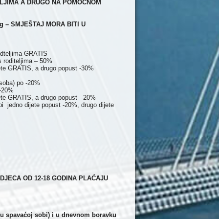
TELJIMA A DRUGO NA POMOĆNOM
g – SMJEŠTAJ MORA BITI U
rodteljima GRATIS
s roditeljima – 50%
ijete GRATIS, a drugo popust -30%
 soba) po -20%
 -20%
ijete GRATIS, a drugo popust -20%
 jedno dijete popust -20%, drugo dijete
 DJECA OD 12-18 GODINA PLAĆAJU
u spavaćoj sobi) i u dnevnom boravku