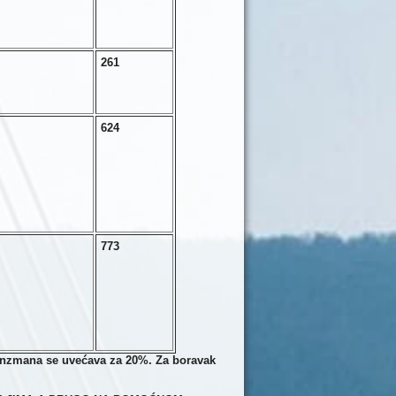
2
61
6
24
7
73
ranzmana se uvećava za 20%. Za boravak