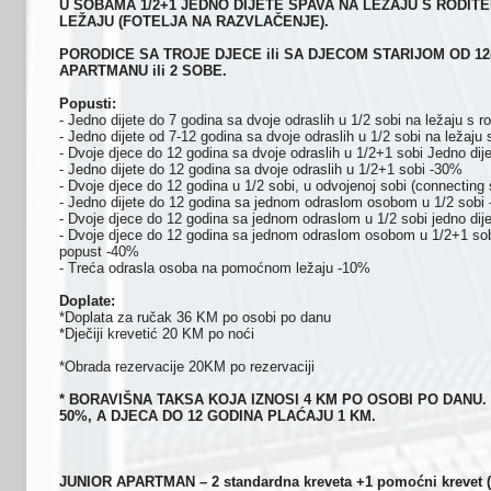
U SOBAMA 1/2+1 JEDNO DIJETE SPAVA NA LEŽAJU S RODI
LEŽAJU (FOTELJA NA RAZVLAČENJE).
PORODICE SA TROJE DJECE ili SA DJECOM STARIJOM OD 12
APARTMANU ili 2 SOBE.
Popusti:
- Jedno dijete do 7 godina sa dvoje odraslih u 1/2 sobi na ležaju s 
- Jedno dijete od 7-12 godina sa dvoje odraslih u 1/2 sobi na ležaju 
- Dvoje djece do 12 godina sa dvoje odraslih u 1/2+1 sobi Jedno d
- Jedno dijete do 12 godina sa dvoje odraslih u 1/2+1 sobi -30%
- Dvoje djece do 12 godina u 1/2 sobi, u odvojenoj sobi (connecting
- Jedno dijete do 12 godina sa jednom odraslom osobom u 1/2 sobi
- Dvoje djece do 12 godina sa jednom odraslom u 1/2 sobi jedno d
- Dvoje djece do 12 godina sa jednom odraslom osobom u 1/2+1 sobi
popust -40%
- Treća odrasla osoba na pomoćnom ležaju -10%
Doplate:
*Doplata za ručak 36 KM po osobi po danu
*Dječiji krevetić 20 KM po noći
*Obrada rezervacije 20KM po rezervaciji
*
BORAVIŠNA TAKSA KOJA IZNOSI 4 KM PO OSOBI PO DANU.
50%, A DJECA DO 12 GODINA PLAĆAJU 1 KM.
JUNIOR APARTMAN – 2 standardna kreveta +1 pomoćni krevet (