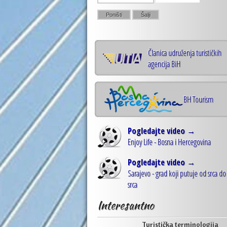
Članica udruženja turističkih
agencija BiH
BH Tourism
Pogledajte video →
Enjoy Life - Bosna i Hercegovina
Pogledajte video →
Sarajevo - grad koji putuje od srca do
srca
Interesantno
Turistička terminologija