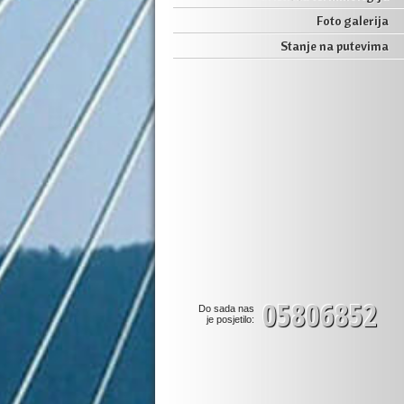
Foto galerija
Stanje na putevima
05806852
Do sada nas
je posjetilo: