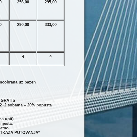
0
256,00
295,00
0
290,00
333,00
4
4
suncobrana uz bazen
– GRATIS
u 2+2 sobama – 20% popusta
a upit)
mjesta.
ratno
TKAZA PUTOVANJA*