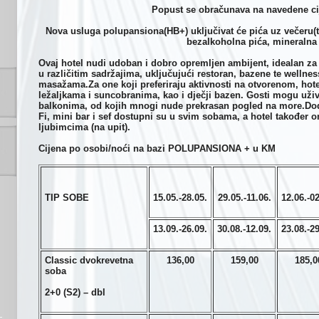
Popust se obračunava na navedene cije
Nova usluga polupansiona(HB+) uključivat će pića uz večeru(to
bezalkoholna pića, mineralna 
Ovaj hotel nudi udoban i dobro opremljen ambijent, idealan za
u različitim sadržajima, uključujući restoran, bazene te welln
masažama.Za one koji preferiraju aktivnosti na otvorenom, hote
ležaljkama i suncobranima, kao i dječji bazen. Gosti mogu uživ
balkonima, od kojih mnogi nude prekrasan pogled na more.Dod
Fi, mini bar i sef dostupni su u svim sobama, a hotel takođe
ljubimcima (na upit).
Cijena po osobi/noći na bazi POLUPANSIONA + u KM
TIP SOBE
15.05.-28.05.
29.05.-11.06.
12.06.-02
13.09.-26.09.
30.08.-12.09.
23.08.-29
Classic dvokrevetna
136,00
159,00
185,0
soba
2+0 (S2) – dbl