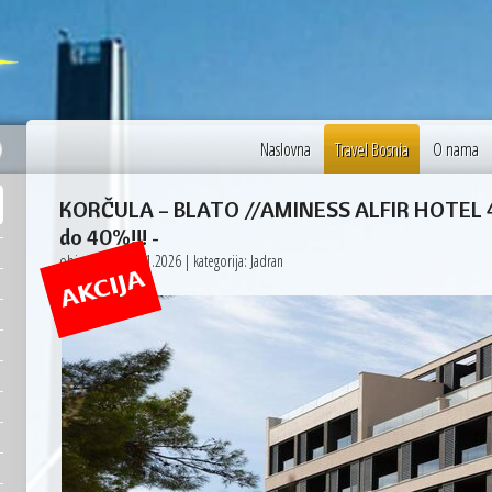
35 °C
Budapest
Naslovna
Travel Bosnia
O nama
KORČULA – BLATO //AMINESS ALFIR HOTEL 4
do 40%!!!
-
objavljeno: 15.01.2026 | kategorija: Jadran