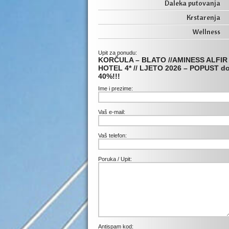
Daleka putovanja
Krstarenja
Wellness
Upit za ponudu:
KORČULA – BLATO //AMINESS ALFIR
HOTEL 4* // LJETO 2026 – POPUST d
40%!!!
Ime i prezime:
Vaš e-mail:
Vaš telefon:
Poruka / Upit:
Antispam kod: