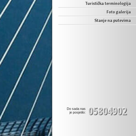
Turistička terminologija
Foto galerija
Stanje na putevima
05804902
Do sada nas
je posjetilo: