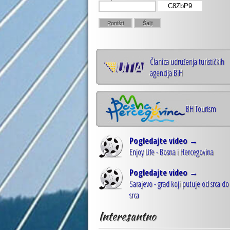
C8ZbP9
Članica udruženja turističkih
agencija BiH
BH Tourism
Pogledajte video →
Enjoy Life - Bosna i Hercegovina
Pogledajte video →
Sarajevo - grad koji putuje od srca do
srca
Interesantno