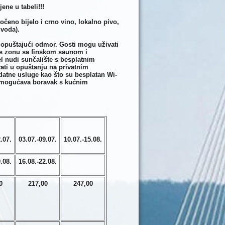
ne u tabeli!!!
čeno bijelo i crno vino, lokalno pivo,
voda).
 opuštajući odmor. Gosti mogu uživati
ess zonu sa finskom saunom i
l nudi sunčalište s besplatnim
ati u opuštanju na privatnim
atne usluge kao što su besplatan Wi-
r omogućava boravak s kućnim
.07.
03.07.-09.07.
10.07.-15.08.
.08.
16.08.-22.08.
0
217,00
247,00