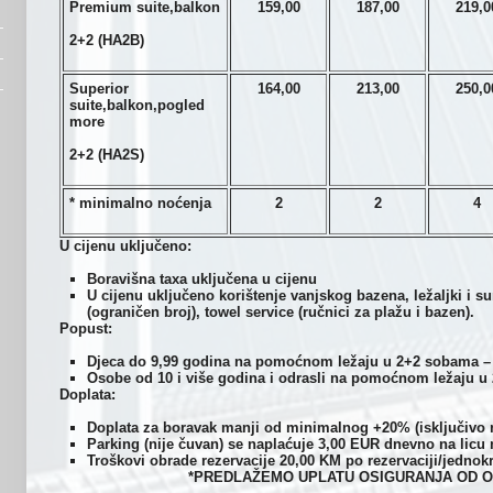
Premium suite,balkon
159,00
187,00
219,0
2+2 (HA2B)
Superior
164,00
213,00
250,0
suite,balkon,pogled
more
2+2 (HA2S)
* minimalno noćenja
2
2
4
U cijenu uključeno:
Boravišna taxa uključena u cijenu
U cijenu uključeno korištenje vanjskog bazena, ležaljki i 
(ograničen broj), towel service (ručnici za plažu i bazen).
Popust:
Djeca do 9,99 godina na pomoćnom ležaju u 2+2 sobama 
Osobe od 10 i više godina i odrasli na pomoćnom ležaju 
Doplata:
Doplata za boravak manji od minimalnog +20% (isključivo n
Parking (nije čuvan) se naplaćuje 3,00 EUR dnevno na licu 
Troškovi obrade rezervacije 20,00 KM po rezervaciji/jednok
*PREDLAŽEMO UPLATU OSIGURANJA OD O