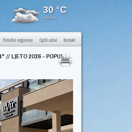
30 °C
31 
Vienna
Antalya P
Putničko osiguranje
Opšti uslovi
Kontakt
* // LJETO 2026 – POPUST