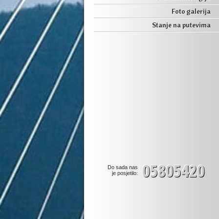
Foto galerija
Stanje na putevima
05805420
Do sada nas
je posjetilo: