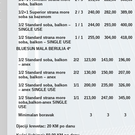
soba, balkon
1/2+1 Superior strana more
2 / 3
240,00
282,00
389,00
soba sa bazenom
1/2 Standard soba, balkon –
1 / 1
244,00
293,00
400,00
SINGLE USE
1/2 Standard strana more
1 / 1
255,00
304,00
418,00
soba, balkon – SINGLE USE
BLUESUN MALA BERULIA 4*
1/2 Standard soba, balkon
2/2
123,00
143,00
196,00
– anex
1/2 Standard strana more
2/2
130,00
150,00
207,00
soba, balkon – anex
1/2 Standard soba, balkon
1/1
200,00
235,00
326,00
– anex SINGLE USE
1/2 Standard strana more
1/1
213,00
247,00
345,00
soba,balkon-anex SINGLE
USE
Minimalan boravak
3
3
3
Djeciji krevetac: 20 KM po danu