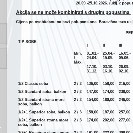
20.09.-25.10.2026. (uklj.): pop
Akcija se ne može kombinirati s drugim popustima
Cijena po osobi/danu na bazi polupansiona. Boravišna taxa ukl
PER
TIP SOBE
I
II
III
Min.
01.01.-
25.04.-
16.05.-
/
24.04.
15.05.
05.06.
Max.
17.10.-
03.10.-
26.09.-
31.12.
16.10.
02.10.
1/2 Classic soba
2 / 2
136,00
158,00
216,00
1/2 Standard soba, balkon
2 / 2
147,00
174,00
238,00
1/2 Standard strana more
2 / 2
154,00
180,00
246,00
soba, balkon
1/2+1 Superior soba, balkon
2 / 3
158,00
187,00
257,00
1/2+1 Superior strana more
2 / 3
174,00
202,00
277,00
soba, balkon
1/2+1 Premium strana more
2 / 3
191,00
222,00
308,00