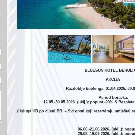
BLUESUN HOTEL BERULIA
AKCIJA
Razdoblje bookinga: 01.04.2026.-30.04
Period boravka:
12.05.-30.05.2026. (uklj.): popust -20% & Bespl
(Usluga HB po cijeni BB – Svi gosti koji rezerviraju smještaj
06.06.-21.06.2026. (uklj.): pop
29.08.-19.09.2026. (uklj.): pop