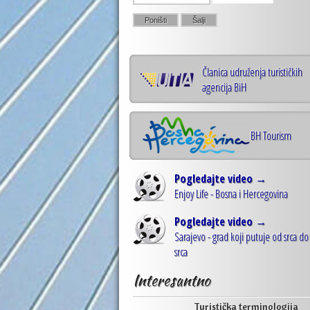
Članica udruženja turističkih
agencija BiH
BH Tourism
Pogledajte video →
Enjoy Life - Bosna i Hercegovina
Pogledajte video →
Sarajevo - grad koji putuje od srca do
srca
Interesantno
Turistička terminologija