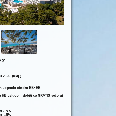
 5*
.2026. (uklj.)
atan upgrade obroka BB=HB
 sa HB uslugom dobiti će GRATIS večeru)
ust -15%
ust -15%