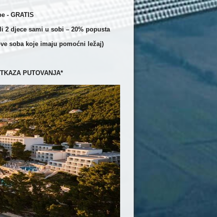
be - GRATIS
li 2 djece sami u sobi – 20% popusta
ve soba koje imaju pomoćni ležaj)
TKAZA PUTOVANJA*