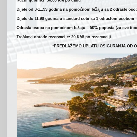
Kućni ljubimci: 50,00 KM po danu
Dijete od 3-11,99 godina na pomoćnom ležaju sa 2 odrasle oso
Dijete do 11,99 godina u standard sobi sa 1 odraslom osobom i
Odrasla osoba na pomoćnom ležaju – 50% popusta (za sve tipo
Troškovi obrade rezervacije: 20 KM/ po rezervaciji
*PREDLAŽEMO UPLATU OSIGURANJA OD O