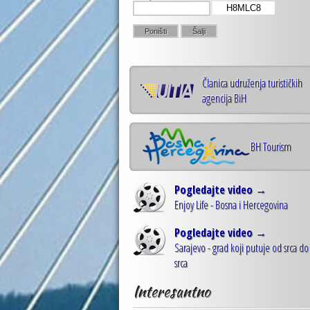
H8MLC8
Članica udruženja turističkih
agencija BiH
BH Tourism
Pogledajte video →
Enjoy Life - Bosna i Hercegovina
Pogledajte video →
Sarajevo - grad koji putuje od srca do
srca
Interesantno