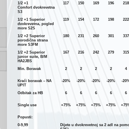
1/2 +1
117
150
169
196
218
Comfort
dvokrevetna
S3
1/2 +1 Superior
119
154
172
198
222
dvokrevetna,
pogled
more S2S
1/2 +2 Superior
180
231
260
301
337
porodična
strana
more S3FM
1/2 +2 Superior
167
216
242
279
315
junior
suite, B/M
HA2JBS
Min. Boravak
2
2
2
2
4
Kraći boravak – NA
-20%
-20%
-20%
-20%
-20
UPIT
Odbitak za HB
6
6
6
6
6
Single use
+75%
+75%
+75%
+75%
+75
Popusti:
0-9,99
Dijete u dvokrevetnoj sa 2 adl na po