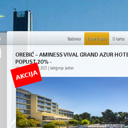
17 °C
Paris
Naslovna
Travel Bosnia
O nama
OREBIĆ – AMINESS VIVAL GRAND AZUR HOTEL 
POPUST 20%
-
objavljeno: 20.10.2025 | kategorija: Jadran