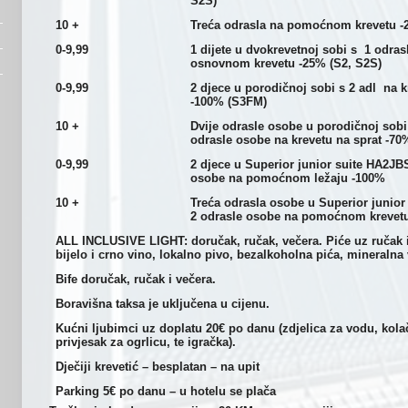
S2S)
10 +
Treća odrasla na pomoćnom krevetu -
0-9,99
1 dijete u dvokrevetnoj sobi s 1 odr
osnovnom krevetu -25% (S2, S2S)
0-9,99
2 djece u porodičnoj sobi s 2 adl na k
-100% (S3FM)
10 +
Dvije odrasle osobe u porodičnoj sobi
odrasle osobe na krevetu na sprat -70
0-9,99
2 djece u
Superior junior suite HA2JBS
osobe na pomoćnom ležaju -100%
10 +
Treća odrasla osobe u Superior junior
2 odrasle osobe na pomoćnom krevet
ALL INCLUSIVE LIGHT: doručak, ručak, večera. Piće uz ručak 
bijelo i crno vino, lokalno pivo, bezalkoholna pića, mineralna
Bife doručak, ručak i večera.
Boravišna taksa je uključena u cijenu.
Kućni ljubimci uz doplatu 20€ po danu (zdjelica za vodu, kola
privjesak za ogrlicu, te igračka).
Dječiji krevetić – besplatan – na upit
Parking 5€ po danu – u hotelu se plača