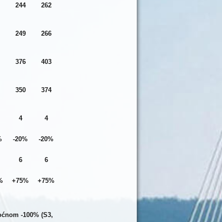
244
262
249
266
376
403
350
374
4
4
%
-20%
-20%
6
6
%
+75%
+75%
moćnom -100% (S3,