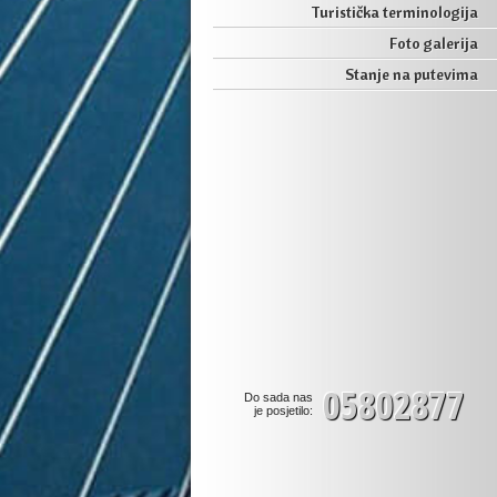
Turistička terminologija
Foto galerija
Stanje na putevima
05802877
Do sada nas
je posjetilo: