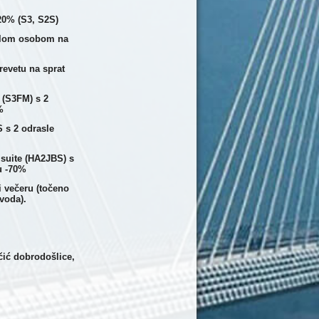
20% (S3, S2S)
aslom osobom na
revetu na sprat
 (S3FM) s 2
%
 s 2 odrasle
 suite (HA2JBS) s
u -70%
i večeru (točeno
 voda).
čić dobrodošlice,