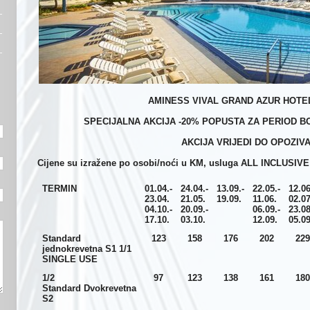
AMINESS VIVAL GRAND AZUR HOTEL
SPECIJALNA AKCIJA -20% POPUSTA ZA PERIOD BOR
AKCIJA VRIJEDI DO OPOZIVA
Cijene su izražene po osobi/noći u KM, usluga ALL INCLUSIV
TERMIN
01.04.-
24.04.-
13.09.-
22.05.-
12.06
23.04.
21.05.
19.09.
11.06.
02.07
04.10.-
20.09.-
06.09.-
23.08
17.10.
03.10.
12.09.
05.09
Standard
123
158
176
202
229
jednokrevetna S1
1/1
SINGLE USE
1/2
97
123
138
161
180
Standard
Dvokrevetna
S2