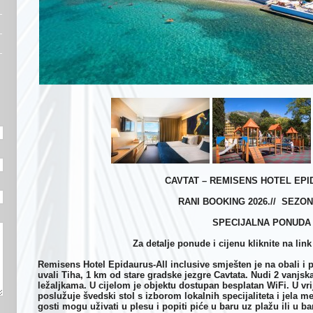
CAVTAT – REMISENS HOTEL EPI
RANI BOOKING 2026.// SEZON
SPECIJALNA PONUDA
Za detalje ponude i cijenu kliknite na link 
Remisens Hotel Epidaurus-All inclusive smješten je na obali i p
uvali Tiha, 1 km od stare gradske jezgre Cavtata. Nudi 2 vanjs
ležaljkama. U cijelom je objektu dostupan besplatan WiFi. U vr
poslužuje švedski stol s izborom lokalnih specijaliteta i jela
gosti mogu uživati
u plesu i popiti pi
ć
e u baru uz pla
ž
u ili u b