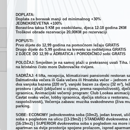
DOPLATA:
Doplata za boravak manji od minimalnog +30%
JEDNOKREVETNA +100%
Boravišna taksa 5 KM po osobi/danu, djeca 12-18 godina 2KM
Troškovi obrade rezervacije 20,00KM po rezervaciji
POPUSTI:
Prvo dijete do 12,99 godina na pomoćnom ležaju GRATIS
Drugo dijete do 5,99 godina na krevetu sa roditeljima GRATIS
2 DJECE DO 12,99 u ADRIATICA i PORODIČNOJ sobi GRATIS
POLOŽAJ: Smješten je na samoj plaži u prekrasnoj uvali Tiha. 
na kristalno čisto more Dubrovačke rivijere.
SADRŽAJ: 4 lifta, recepcija, klimatizirani pansionski restoran s
Dalmatinska večera ili Gala večera ili Hrvatska večer – jednom 
dva vanjska bazena (220 m²), vanjski bazen za djecu (32 m²), l
prostoru i plaži (uključeni u cijenu, prema raspoloživosti), dječi
igraonica, Animacijski večernji program: Club Lookea animacij
Cavtat svaku večer, lobby igraonica, dječija stolica u restoranu,
raspoloživosti), Večernja zabava: muzika svakodnevno (živa muzi
parking.
SOBE: ECONOMY jednokrevetna soba (10m2), jedan krevet, uli
soba s pogledom na ulicu (13-19m2) | STANDARD dvokrevetna 
(16-19m2) | SUPERIOR dvokrevetna soba s pogledom na more i
apartman sa dvije prostorije spojene prolazom, ispred aparman