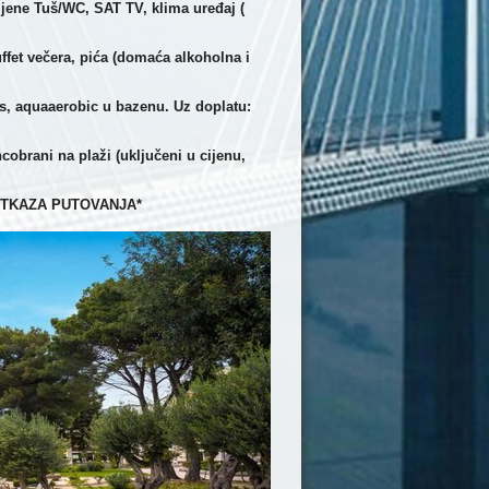
ljene Tuš/WC, SAT TV, klima uređaj (
ffet večera, pića (domaća alkoholna i
s, aquaaerobic u bazenu. Uz doplatu:
cobrani na plaži (uključeni u cijenu,
TKAZA PUTOVANJA*