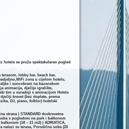
Iz hotela se pruža spektakularan pogled
a terasom, lobby bar, beach bar,
nedjeljno,WiFi zona u cijelom hotelu,
ežaljke i suncobrani na bazenskom
ja animacija, dječije igralište,
ski tim u suradnji s animacijom Hotela
 dječiji krevet (bez doplate, prema
ka, DJ, piano, folklor) hotelski
čna strana | STANDARD dvokrevetna
soba s pogledom na park i balkonom
 balkonom (18 – 21 m2) | ADRIATICA,
a nalazi se terasa, Porodična soba (20