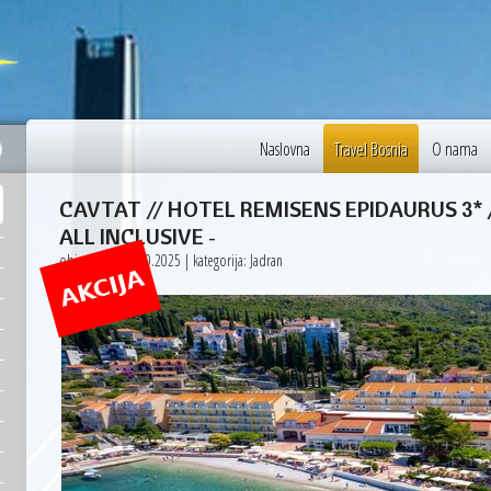
31 °C
Budapest
Naslovna
Travel Bosnia
O nama
CAVTAT // HOTEL REMISENS EPIDAURUS 3* 
ALL INCLUSIVE
-
objavljeno: 19.10.2025 | kategorija: Jadran