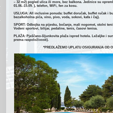
– 32 m2) pogled ulica ili more, bez balkona. Jedinice su oprem
01.06.-15.09. ), telefon, WiFi, fen za kosu.
USLUGA: All inclusive ponuda: buffet doručak, buffet ručak i bu
bezalkoholna pića, vino, pivo, voda, sokovi, kafa i čaj).
SPORT: Odbojka na pijesku, bočanje, mali nogomet, stolni teni
Vodeni sportovi, bilijar, pedaline, tenis, časovi tenisa.
PLAŽA: Pješčano-šljunkovita plaža ispred hotela. Ležaljke i sun
prema raspoloživosti).
*PREDLAŽEMO UPLATU OSIGURANJA OD O