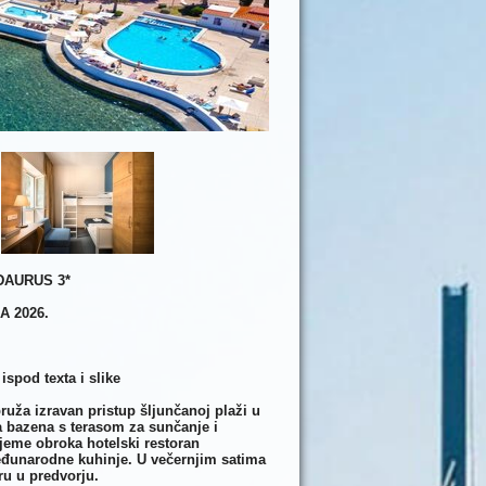
DAURUS 3*
A 2026.
ispod texta i slike
ruža izravan pristup šljunčanoj plaži u
ka bazena s terasom za sunčanje i
ijeme obroka hotelski restoran
 međunarodne kuhinje. U večernjim satima
aru u predvorju.