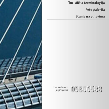
Turistička terminologija
Foto galerija
Stanje na putevima
05806588
Do sada nas
je posjetilo: