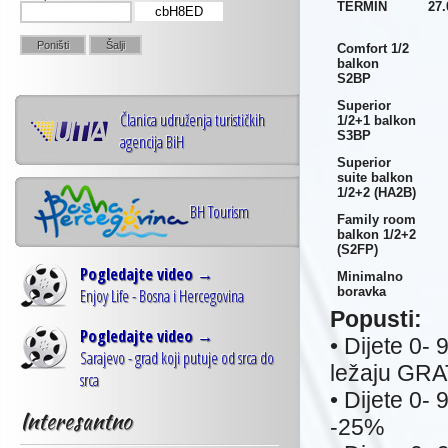
TERMIN
27.
cbH8ED
Comfort 1/2
balkon
S2BP
Superior
Članica udruženja turističkih
1/2+1 balkon
S3BP
agencija BiH
Superior
suite balkon
1/2+2 (HA2B)
BH Tourism
Family room
balkon 1/2+2
(S2FP)
Pogledajte video →
Minimalno
boravka
Enjoy Life - Bosna i Hercegovina
Popusti:
Pogledajte video →
• Dijete 0-
Sarajevo - grad koji putuje od srca do
ležaju GRA
srca
• Dijete 0-
Interesantno
-25%