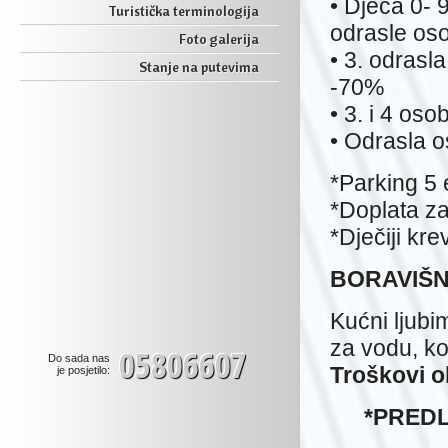
• Djeca 0-
Turistička terminologija
odrasle os
Foto galerija
• 3. odras
Stanje na putevima
-70%
• 3. i 4 oso
• Odrasla 
*Parking 5 
*Doplata z
*Dječiji kr
BORAVIŠN
Kućni ljubi
za vodu, ko
05806607
Do sada nas
Troškovi o
je posjetilo:
*PRED