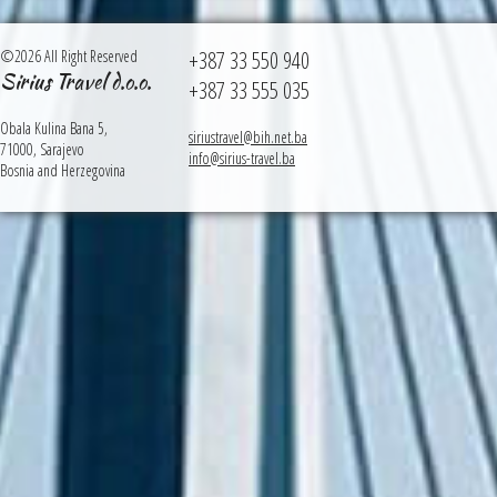
©2026 All Right Reserved
+387 33 550 940
Sirius Travel d.o.o.
+387 33 555 035
Obala Kulina Bana 5,
siriustravel@bih.net.ba
71000, Sarajevo
info@sirius-travel.ba
Bosnia and Herzegovina