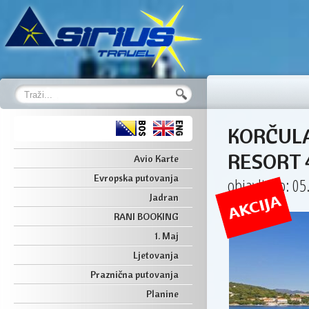
KORČULA
RESORT 4
Avio Karte
Evropska putovanja
objavljeno: 05
Jadran
RANI BOOKING
1. Maj
Ljetovanja
Praznična putovanja
Planine