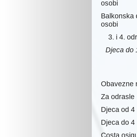
osobi
Balkonska 
osobi 
3. i 4. od
Djeca do 
Obavezne n
Za odrasl
Djeca od 4
Djeca do 4 
Costa osigu