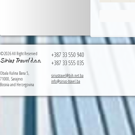
©2026 All Right Reserved
+387 33 550 940
Sirius Travel d.o.o.
+387 33 555 035
Obala Kulina Bana 5,
siriustravel@bih.net.ba
71000, Sarajevo
info@sirius-travel.ba
Bosnia and Herzegovina