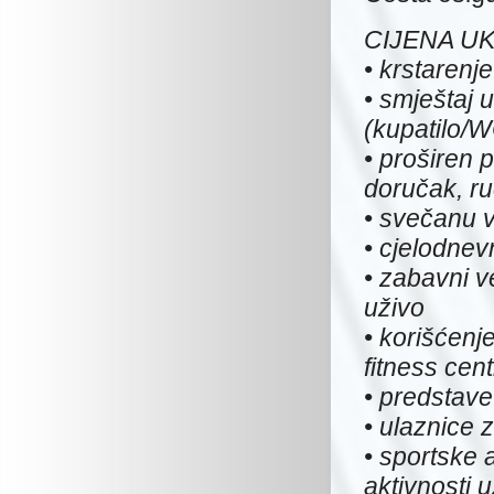
CIJENA U
• krstaren
• smještaj 
(kupatilo/W
• proširen
doručak, ru
• svečanu 
• cjelodnev
• zabavni 
uživo
• korišćenj
fitness cen
• predstave
• ulaznice 
• sportske 
aktivnosti u