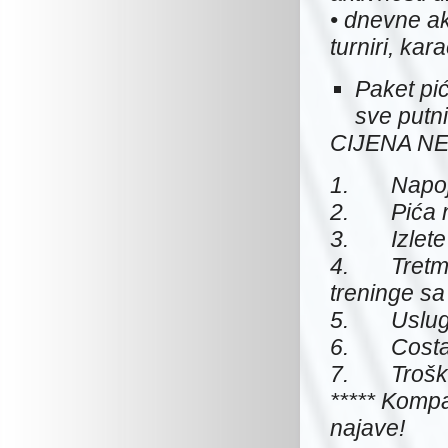
• dnevne akt
turniri, kar
Paket pi
sve putni
CIJENA N
1.
Napoj
2.
Pića 
3.
Izlet
4.
Tretm
treninge sa
5.
Uslug
6.
Costa
7.
Trošk
***** Komp
najave!