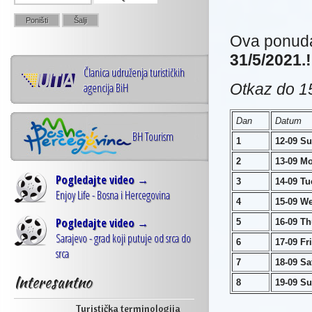
Ova ponuda
31/5/2021.!
Članica udruženja turističkih
agencija BiH
Otkaz do 15
Dan
Datum
BH Tourism
1
12-09 S
2
13-09 M
Pogledajte video →
3
14-09 Tu
Enjoy Life - Bosna i Hercegovina
4
15-09 W
Pogledajte video →
5
16-09 T
Sarajevo - grad koji putuje od srca do
6
17-09 Fri
srca
7
18-09 Sa
Interesantno
8
19-09 S
Turistička terminologija